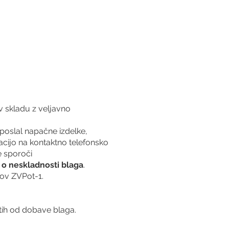
v skladu z veljavno
e poslal napačne izdelke,
macijo na kontaktno telefonsko
e sporoči
 o neskladnosti blaga
.
kov ZVPot-1.
tih od dobave blaga.