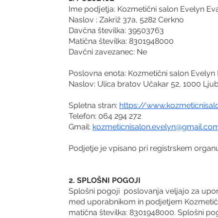
Ime podjetja: Kozmetični salon Evelyn Eva
Naslov : Zakriž 37a, 5282 Cerkno
Davčna številka: 39503763
Matična številka: 8301948000
Davčni zavezanec: Ne
Poslovna enota: Kozmetični salon Evelyn 
Naslov: Ulica bratov Učakar 52, 1000 Ljub
Spletna stran:
https://www.kozmeticnisa
Telefon: 064 294 272
Gmail:
kozmeticnisalon.evelyn@gmail.co
Podjetje je vpisano pri registrskem orga
2. SPLOŠNI POGOJI
Splošni pogoji poslovanja veljajo za upor
med uporabnikom in podjetjem Kozmetični 
matična številka: 8301948000. Splošni po