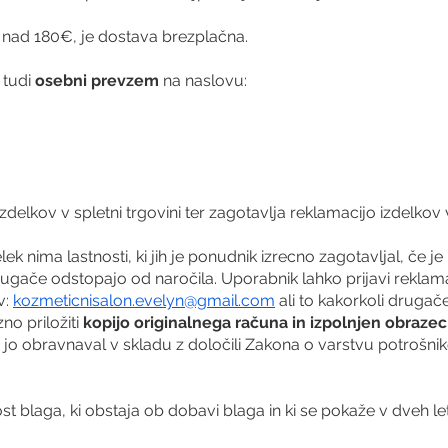
nad 180€, je dostava brezplačna.
 tudi
osebni prevzem
na naslovu:
delkov v spletni trgovini ter zagotavlja reklamacijo izdelkov 
ek nima lastnosti, ki jih je ponudnik izrecno zagotavljal, če j
o drugače odstopajo od naročila. Uporabnik lahko prijavi rekla
v:
kozmeticnisalon.evelyn@gmail.com
ali to kakorkoli drugač
o priložiti
kopijo originalnega računa in izpolnjen obrazec
 jo obravnaval v skladu z določili Zakona o varstvu potrošni
 blaga, ki obstaja ob dobavi blaga in ki se pokaže v dveh le