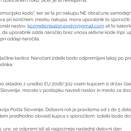
 določenem roku, sicer je ta neveljavna.
omocijsko kodo", ker se ta pri nakupu NE obračuna samodejn
teva pri končnem znesku nakupa, mora uporabnik to sporočiti
ronski naslov:
kozmeticnisalon.evelyn@gmail.com
ali to kakor
 da uporabnik odda naročilo brez vnosa aktivne kode (npr. up
pri oddaji naročila.
 plačilne kartice. Naročeni izdelki bodo odpremljeni takoj po p
udnika.
 skladno z uredbo EU 2018/302 vsem kupcem iz držav člani
lovenije, morate v postopku navesti naslov in mesto za dosta
vlja Pošta Slovenije. Dobavni rok je praviloma od 1 do 5 delov
 o tem predhodno obvesti kupca s sporočilom. Izdelki bodo dos
 ure, se odpremi isti ali najpozneje naslednji delovni dan.