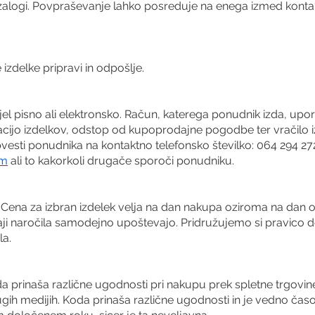
alogi. Povpraševanje lahko posreduje na enega izmed kontak
zdelke pripravi in odpošlje.
el pisno ali elektronsko. Račun, katerega ponudnik izda, upor
jo izdelkov, odstop od kupoprodajne pogodbe ter vračilo i
esti ponudnika na kontaktno telefonsko številko: 064 294 272
om
ali to kakorkoli drugače sporoči ponudniku.
. Cena za izbran izdelek velja na dan nakupa oziroma na dan o
aji naročila samodejno upoštevajo. Pridružujemo si pravico
la.
prinaša različne ugodnosti pri nakupu prek spletne trgovine
rugih medijih. Koda prinaša različne ugodnosti in je vedno č