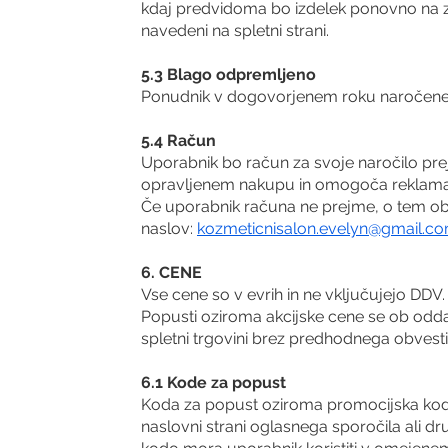
kdaj predvidoma bo izdelek ponovno na z
navedeni na spletni strani.
5.3 Blago odpremljeno
Ponudnik v dogovorjenem roku naročene i
5.4 Račun
Uporabnik bo račun za svoje naročilo prej
opravljenem nakupu in omogoča reklamaci
Če uporabnik računa ne prejme, o tem obv
naslov:
kozmeticnisalon.evelyn@gmail.c
6. CENE
Vse cene so v evrih in ne vključujejo DDV
Popusti oziroma akcijske cene se ob odd
spletni trgovini brez predhodnega obvesti
6.1 Kode za popust
Koda za popust oziroma promocijska koda 
naslovni strani oglasnega sporočila ali d