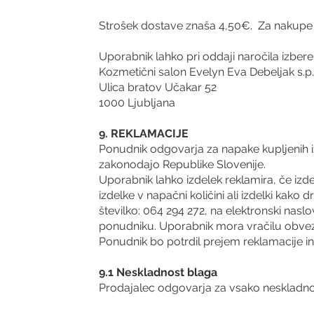
Strošek dostave znaša 4,50€. Za nakupe 
Uporabnik lahko pri oddaji naročila izbere
Kozmetični salon Evelyn Eva Debeljak s.p.
Ulica bratov Učakar 52
1000 Ljubljana
9. REKLAMACIJE
Ponudnik odgovarja za napake kupljenih iz
zakonodajo Republike Slovenije.
Uporabnik lahko izdelek reklamira, če izdel
izdelke v napačni količini ali izdelki kak
številko: 064 294 272, na elektronski naslo
ponudniku.
Uporabnik mora vračilu obvezn
Ponudnik bo potrdil prejem reklamacije in
9.1 Neskladnost blaga
Prodajalec odgovarja za vsako neskladnost