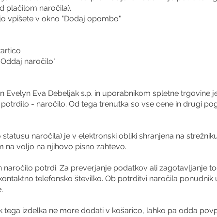
 plačilom naročila).
o jo vpišete v okno "Dodaj opombo"
artico
Oddaj naročilo"
velyn Eva Debeljak s.p. in uporabnikom spletne trgovine je 
trdilo - naročilo. Od tega trenutka so vse cene in drugi pogoji
 statusu naročila) je v elektronski obliki shranjena na strežni
m na voljo na njihovo pisno zahtevo.
 naročilo potrdi. Za preverjanje podatkov ali zagotavljanje 
ontaktno telefonsko številko. Ob potrditvi naročila ponudnik
.
ik tega izdelka ne more dodati v košarico, lahko pa odda po