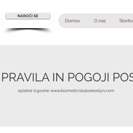
NAROČI SE
Domov
O nas
Storitv
PRAVILA IN POGOJI P
spletne trgovine
www.kozmeticnisalonevelyn.com