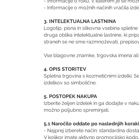
- Informacije o roku, v katerem je še mo
- Informacije o možnih načinih vračila izd
3. INTELEKTUALNA LASTNINA
Logotip, pisna in slikovna vsebina spletne
druga oblika intelektualne lastnine, ki pr
straneh se ne sme razmnoževati, prepisova
Vse blagovne znamke, trgovska imena ali i
4. OPIS STORITEV
Spletna trgovina s kozmetičnimi izdelki. S
izdelkov so simbolične.
5. POSTOPEK NAKUPA
Izberite željen izdelek in ga dodajte v nak
možno poljubno spreminjati.
5.1 Naročilo oddate po naslednjih koraki
- Najprej izberete način: standardna dost
V kolikor imate aktivno promocijsko kodo