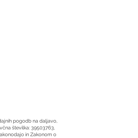
odajnih pogodb na daljavo,
včna številka: 39503763,
o zakonodajo in Zakonom o