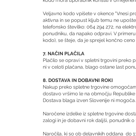
kodo mora uporabnik koristiti v omejenem
Veljavno kodo vpišete v okence "Vnesi pr
aktivna in se popust kljub temu ne upoš
telefonsko številko: 064 294 272, na elekt
ponudniku, da napako odpravi.
V primeru,
kodo), se šteje, da je sprejel končno ceno 
7. NAČIN PLAČILA
Plačilo se opravi v spletni trgovini preko
ni v celoti plačana, blago ostane last pon
8. DOSTAVA IN DOBAVNI ROKI
Nakup preko spletne trgovine omogočamo
dostavo vršimo le na območju Republike S
Dostava blaga izven Slovenije ni mogoča.
Naročene izdelke iz spletne trgovine dosta
zalogi in je dobavni rok daljši, ponudnik
Naročila, ki so ob delavnikih oddana do 11.