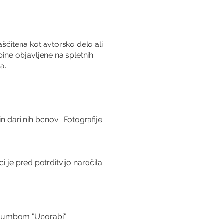
aščitena kot avtorsko delo ali
bine objavljene na spletnih
a.
n darilnih bonov. Fotografije
i je pred potrditvijo naročila
z gumbom "Uporabi",