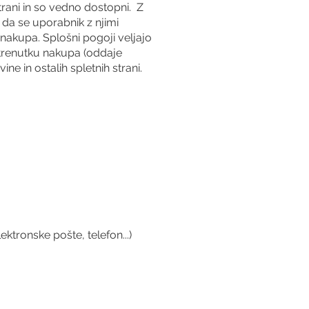
trani in so vedno dostopni. Z
da se uporabnik z njimi
i nakupa. Splošni pogoji veljajo
v trenutku nakupa (oddaje
e in ostalih spletnih strani.
ktronske pošte, telefon...)