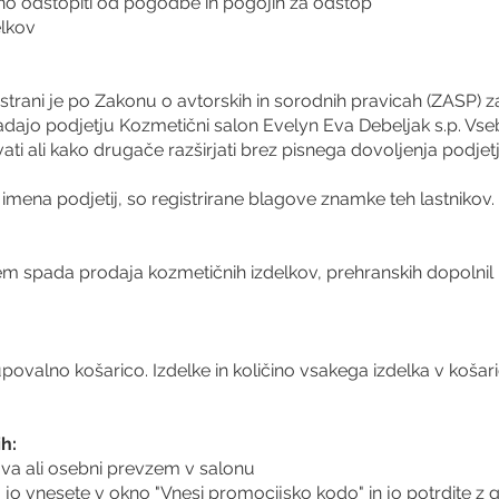
žno odstopiti od pogodbe in pogojih za odstop
elkov
 strani je po Zakonu o avtorskih in sorodnih pravicah (ZASP) z
ipadajo podjetju Kozmetični salon Evelyn Eva Debeljak s.p. Vse
ti ali kako drugače razširjati brez pisnega dovoljenja podjetj
mena podjetij, so registrirane blagove znamke teh lastnikov.
em spada prodaja kozmetičnih izdelkov, prehranskih dopolnil i
upovalno košarico. Izdelke in količino vsakega izdelka v košaric
h:
ava ali osebni prevzem v salonu
, jo vnesete v okno "Vnesi promocijsko kodo" in jo potrdite 