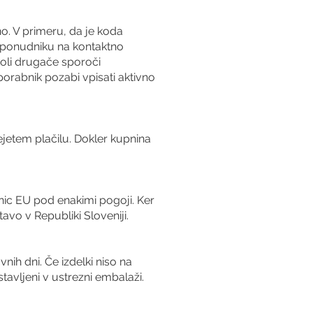
o. V primeru, da je koda
 ponudniku na kontaktno
koli drugače sporoči
orabnik pozabi vpisati aktivno
rejetem plačilu. Dokler kupnina
c EU pod enakimi pogoji. Ker
vo v Republiki Sloveniji.
nih dni. Če izdelki niso na
tavljeni v ustrezni embalaži.