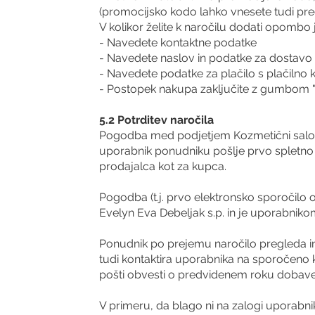
(promocijsko kodo lahko vnesete tudi pred
V kolikor želite k naročilu dodati opomb
- Navedete kontaktne podatke
- Navedete naslov in podatke za dostavo
- Navedete podatke za plačilo s plačilno k
- Postopek nakupa zaključite z gumbom "
5.2 Potrditev naročila
Pogodba med podjetjem Kozmetični salon E
uporabnik ponudniku pošlje prvo spletno po
prodajalca kot za kupca.
Pogodba (t.j. prvo elektronsko sporočilo o
Evelyn Eva Debeljak s.p. in je uporabniko
Ponudnik po prejemu naročilo pregleda in
tudi kontaktira uporabnika na sporočeno k
pošti obvesti o predvidenem roku dobave
V primeru, da blago ni na zalogi uporabn