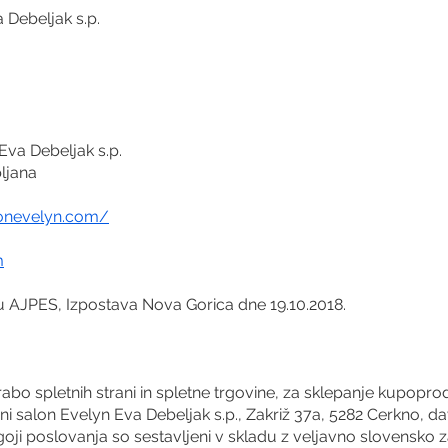
 Debeljak s.p.
Eva Debeljak s.p.
ljana
lonevelyn.com/
m
nu AJPES, Izpostava Nova Gorica dne 19.10.2018.
abo spletnih strani in spletne trgovine, za sklepanje kupopr
salon Evelyn Eva Debeljak s.p., Zakriž 37a, 5282 Cerkno, da
goji poslovanja so sestavljeni v skladu z veljavno slovensk