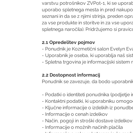
varstvu potrošnikov ZVPot-1, ki se uporab
uporabo spletnega mesta in pred nakupom
seznani in da se z njimi strinja, preden op
za vse produkte in storitve in za vse upor
spletnega naročila). Pridržujemo si pravic
2.1 Opredelitev pojmov
- Ponudnik je Kozmetični salon Evelyn Eva
- Uporabnik je oseba, ki uporablja naš sist
- Spletna trgovina je informacijski sistem
2.2 Dostopnost informacij
Ponudnik se zavezuje, da bodo uporabnik
- Podatki o identiteti ponudnika (podjetje 
- Kontaktni podatki, ki uporabniku omogoč
- Ključne informacije o izdelkih iz ponudb
- Informacije o cenah izdelkov
- Način, pogoji in stroški dostave izdelkov
- Informacije o možnih načinih plačila