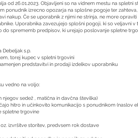
lja od 26.01.2023. Objavljeni so na vidnem mestu na spletni s
 ponudnik izrecno opozarja na splošne pogoje ter zahteva, 
ravi nakup. Če se uporabnik z njimi ne strinja, ne more opravit
abnike. Uporabnika zavezujejo splošni pogoji, ki so veljavni 
o do sprememb predpisov, ki urejajo poslovanje spletne trgovin
 Debeljak s.p.
em, torej kupec v spletni trgovini
 namenjen predstavitvi in prodaji izdelkov uporabniku
u vedno na voljo:
in njegov sedež , matična in davčna številka)
ajo hitro in učinkovito komunikacijo s ponudnikom (naslov ele
e spletne trgovine
 oz. izvršitve storitev, predvsem rok dostave