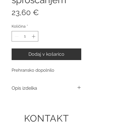
Price
23,60 €
Količina
*
Dodaj v košarico
Prehransko dopolnilo
Opis izdelka
Aikon C Vitamin tablete s
podaljšanim sproščanjem -
1000mg.
KONTAKT
Nutriceuticals, prehransko
dopolnilo, vsebina 90 tablet.